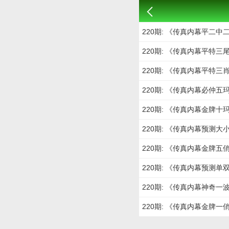
220期: 《传真内幕平二中
220期: 《传真内幕平特三
220期: 《传真内幕平特三
220期: 《传真内幕必仲五
220期: 《传真内幕金牌十
220期: 《传真内幕预测大
220期: 《传真内幕金牌五
220期: 《传真内幕预测单
220期: 《传真内幕神奇一
220期: 《传真内幕金牌一